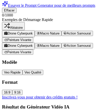
Essayer le Prompt Generator pour de meilleurs prompts
Effacer
0/1000
Exemples de Démarrage Rapide
Aléatoire
🏙️
Drone Cyberpunk
🦋
Macro Nature
🥋
Action Samouraï
🎨
Peinture Vivante
🏙️
Drone Cyberpunk
🦋
Macro Nature
🥋
Action Samouraï
🎨
Peinture Vivante
Modèle
Veo Rapide
Veo Qualité
Format
16:9
9:16
Inscrivez-vous pour obtenir des crédits gratuits !
Résultat du Générateur Vidéo IA