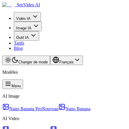
SeeVideo AI
Vidéo IA
Image IA
Outil IA
Tarifs
Blog
Changer de mode
Français
Modèles
Menu
AI Image
Nano Banana Pro
Nouveau
Nano Banana
AI Video