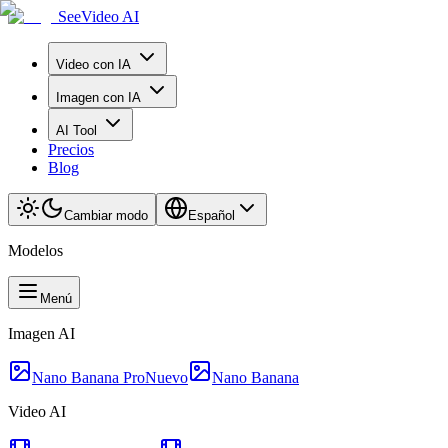
SeeVideo AI
Video con IA
Imagen con IA
AI Tool
Precios
Blog
Cambiar modo
Español
Modelos
Menú
Imagen AI
Nano Banana Pro
Nuevo
Nano Banana
Video AI