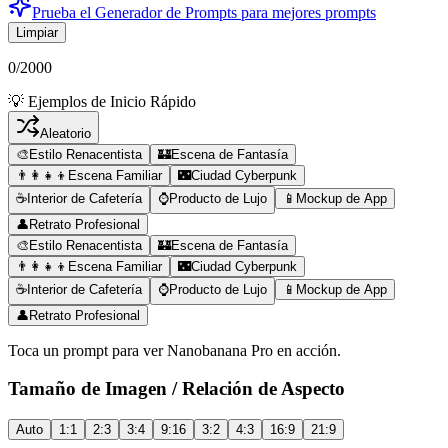
Prueba el Generador de Prompts para mejores prompts
Limpiar
0
/
2000
💡 Ejemplos de Inicio Rápido
Aleatorio
🎨
Estilo Renacentista
🏰
Escena de Fantasía
👨‍👩‍👧‍👦
Escena Familiar
🌃
Ciudad Cyberpunk
☕
Interior de Cafetería
⌚
Producto de Lujo
📱
Mockup de App
👤
Retrato Profesional
🎨
Estilo Renacentista
🏰
Escena de Fantasía
👨‍👩‍👧‍👦
Escena Familiar
🌃
Ciudad Cyberpunk
☕
Interior de Cafetería
⌚
Producto de Lujo
📱
Mockup de App
👤
Retrato Profesional
Toca un prompt para ver Nanobanana Pro en acción.
Tamaño de Imagen / Relación de Aspecto
Auto
1:1
2:3
3:4
9:16
3:2
4:3
16:9
21:9