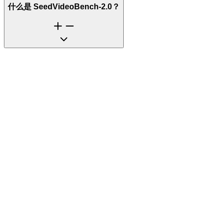
什么是 SeedVideoBench-2.0？