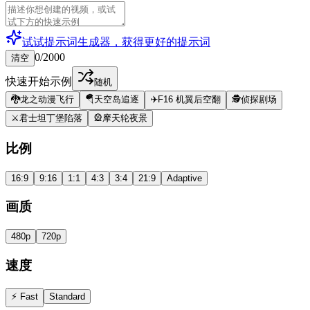
试试提示词生成器，获得更好的提示词
0/2000
清空
快速开始示例
随机
🐉
龙之动漫飞行
🪂
天空岛追逐
✈️
F16 机翼后空翻
🕵️
侦探剧场
⚔️
君士坦丁堡陷落
🎡
摩天轮夜景
比例
16:9
9:16
1:1
4:3
3:4
21:9
Adaptive
画质
480p
720p
速度
⚡ Fast
Standard