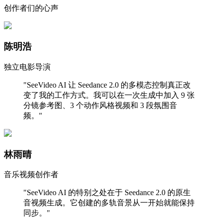
创作者们的心声
陈明浩
独立电影导演
"
SeeVideo AI 让 Seedance 2.0 的多模态控制真正改
变了我的工作方式。我可以在一次生成中加入 9 张
分镜参考图、3 个动作风格视频和 3 段氛围音
频。
"
林雨晴
音乐视频创作者
"
SeeVideo AI 的特别之处在于 Seedance 2.0 的原生
音视频生成。它创建的多轨音景从一开始就能保持
同步。
"