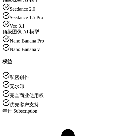
Seedance 2.0
Seedance 1.5 Pro
Veo 3.1
顶级图像 AI 模型
Nano Banana Pro
Nano Banana v1
权益
私密创作
无水印
完全商业使用权
优先客户支持
年付 Subscription