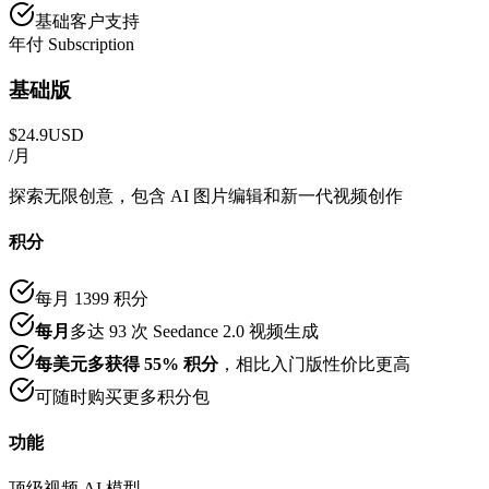
基础客户支持
年付 Subscription
基础版
$24.9
USD
/月
探索无限创意，包含 AI 图片编辑和新一代视频创作
积分
每月 1399 积分
每月
多达 93 次 Seedance 2.0 视频生成
每美元多获得 55% 积分
，相比入门版性价比更高
可随时购买更多积分包
功能
顶级视频 AI 模型