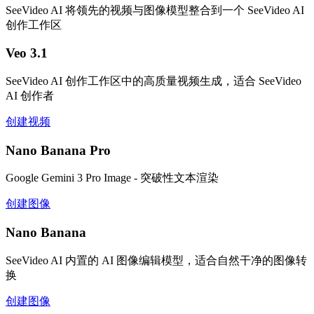
SeeVideo AI 将领先的视频与图像模型整合到一个 SeeVideo AI
创作工作区
Veo 3.1
SeeVideo AI 创作工作区中的高质量视频生成，适合 SeeVideo
AI 创作者
创建视频
Nano Banana Pro
Google Gemini 3 Pro Image - 突破性文本渲染
创建图像
Nano Banana
SeeVideo AI 内置的 AI 图像编辑模型，适合自然干净的图像转
换
创建图像