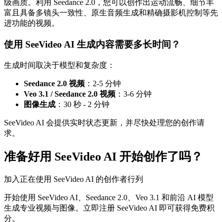
级画质。利用 Seedance 2.0，您可以创作出运动流畅、细节丰
富且具备多镜头一致性、原生音频生成和精确摄影机控制等先
进功能的视频。
使用 SeeVideo AI 生成内容需要多长时间？
生成时间取决于模型和复杂度：
Seedance 2.0 视频
：2-5 分钟
Veo 3.1 / Seedance 2.0 视频
：3-6 分钟
图像生成
：30 秒 - 2 分钟
SeeVideo AI 会提供实时状态更新，并尽快处理您的创作请
求。
准备好用 SeeVideo AI 开始创作了吗？
加入正在使用 SeeVideo AI 的创作者行列
开始使用 SeeVideo AI、Seedance 2.0、Veo 3.1 和前沿 AI 模型
生成专业视频与图像。立即注册 SeeVideo AI 即可获得免费积
分。