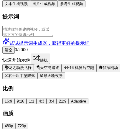
文本生成视频
图片生成视频
参考生成视频
提示词
试试提示词生成器，获得更好的提示词
0/2000
清空
快速开始示例
随机
🐉
龙之动漫飞行
🪂
天空岛追逐
✈️
F16 机翼后空翻
🕵️
侦探剧场
⚔️
君士坦丁堡陷落
🎡
摩天轮夜景
比例
16:9
9:16
1:1
4:3
3:4
21:9
Adaptive
画质
480p
720p