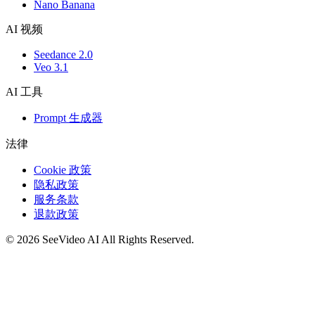
Nano Banana
AI 视频
Seedance 2.0
Veo 3.1
AI 工具
Prompt 生成器
法律
Cookie 政策
隐私政策
服务条款
退款政策
©
2026
SeeVideo AI
All Rights Reserved.