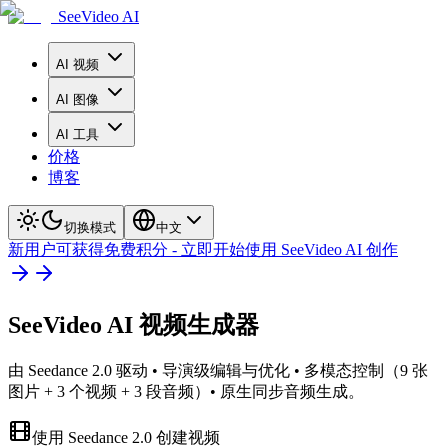
SeeVideo AI
AI 视频
AI 图像
AI 工具
价格
博客
切换模式
中文
新用户可获得免费积分 - 立即开始使用 SeeVideo AI 创作
SeeVideo AI 视频生成器
由 Seedance 2.0 驱动 • 导演级编辑与优化 • 多模态控制（9 张
图片 + 3 个视频 + 3 段音频）• 原生同步音频生成。
使用 Seedance 2.0 创建视频