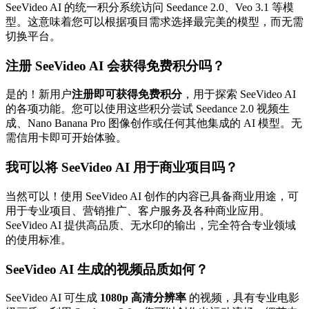
SeeVideo AI 的统一积分系统访问 Seedance 2.0、Veo 3.1 等模
型。这意味着您可以根据项目需求选择最完美的模型，而无需
切换平台。
注册 SeeVideo AI 会获得免费积分吗？
是的！新用户
注册即可获得免费积分
，用于探索 SeeVideo AI
的各项功能。您可以使用这些积分尝试 Seedance 2.0 视频生
成、Nano Banana Pro 图像创作或任何其他集成的 AI 模型。无
需信用卡即可开始体验。
我可以将 SeeVideo AI 用于商业项目吗？
当然可以！使用 SeeVideo AI 创作的内容已具备商业用途，可
用于专业项目、营销推广、客户服务及各种商业应用。
SeeVideo AI 提供高品质、无水印的输出，完全符合专业领域
的使用标准。
SeeVideo AI 生成的视频品质如何？
SeeVideo AI 可生成
1080p 高清分辨率
的视频，具有专业电影