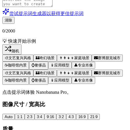
尝试提示词生成器以获得更佳提示词
清除
0
/
2000
💡 快速开始示例
随机
🎨
文艺复兴风格
🏰
奇幻场景
👨‍👩‍👧‍👦
家庭场景
🌃
赛博朋克城市
☕
咖啡馆内景
⌚
奢侈品
📱
应用模型
👤
专业肖像
🎨
文艺复兴风格
🏰
奇幻场景
👨‍👩‍👧‍👦
家庭场景
🌃
赛博朋克城市
☕
咖啡馆内景
⌚
奢侈品
📱
应用模型
👤
专业肖像
点击提示词体验 Nanobanana Pro。
图像尺寸 / 宽高比
Auto
1:1
2:3
3:4
9:16
3:2
4:3
16:9
21:9
质量