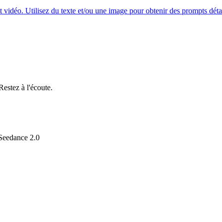
vidéo. Utilisez du texte et/ou une image pour obtenir des prompts détai
Restez à l'écoute.
 Seedance 2.0