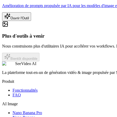
Amélioration de prompts propulsée par IA pour les modèles d'image et 
Ouvrir l'Outil
Plus d'outils à venir
Nous construisons plus d'utilitaires IA pour accélérer vos workflows. 
Bientôt disponible
SeeVideo AI
La plateforme tout-en-un de génération vidéo & image propulsée par
Produit
Fonctionnalités
FAQ
AI Image
Nano Banana Pro